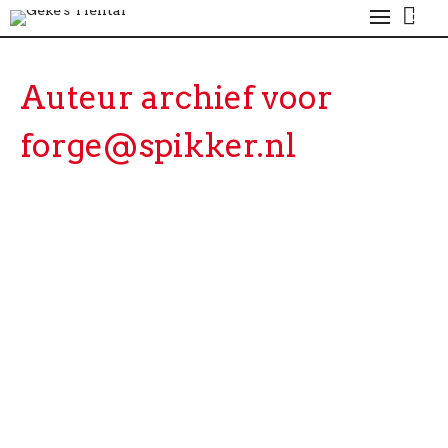
0
Auteur archief voor
forge@spikker.nl
Releasedatum 1 mei 2021 De Urker zangeres Geke
van der Sloot kon vanwege de
Coronamaatregelen 5 mei 2020 niet haar…