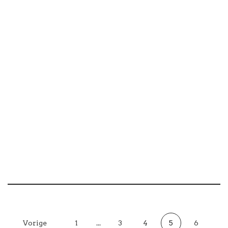
Urk- Afgelopen zaterdagmiddag was het feest op
Urk met Geke van der Sloot en Geke`s Tiental en
De Zonnepitten. De…
Vorige
1
...
3
4
5
6