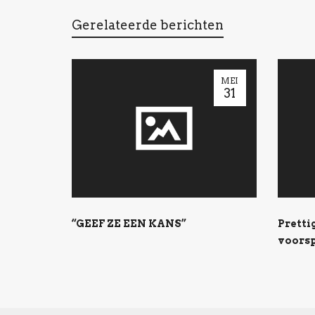
Gerelateerde berichten
MEI
31
“GEEF ZE EEN KANS”
Pretti
voorsp