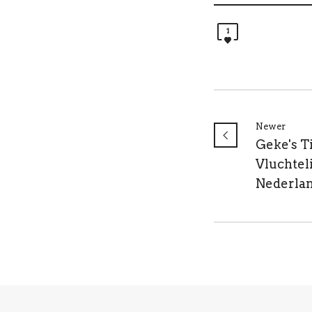
1
Newer
Geke's T
Vluchte
Nederla