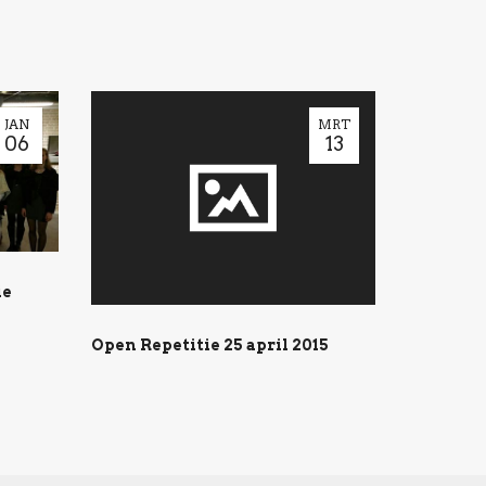
JAN
MRT
06
13
ie
Open Repetitie 25 april 2015