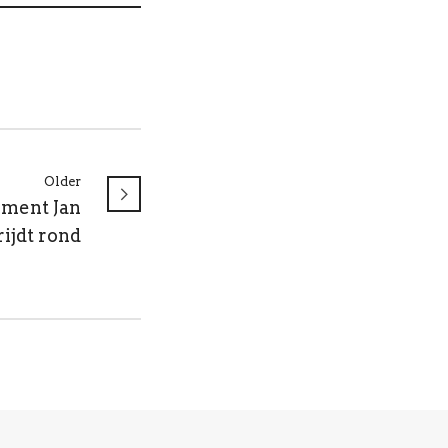
Older
gment Jan
rijdt rond