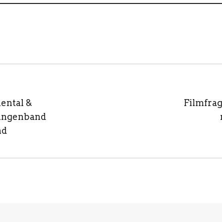
iental &
Filmfra
lingenband
nd