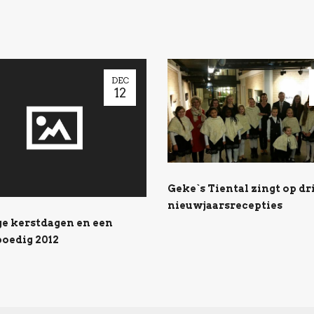
DEC
12
Geke`s Tiental zingt op dr
nieuwjaarsrecepties
ge kerstdagen en een
oedig 2012