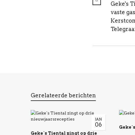
Geke's T
vaste gas
Kerstcon
Telegraa
Gerelateerde berichten
JAN
06
Geke`s
Geke`s Tiental zingt op drie