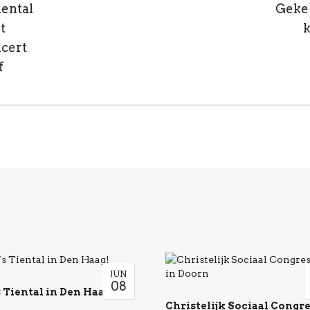
iental
Geke`
t
k
cert
f
JUN
08
 Tiental in Den Haag!
Christelijk Sociaal Congre