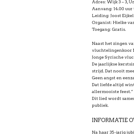
Adres: Wijk 3 – 3, Ur
Aanvang: 14.00 uur t
Leiding: Joost Eijk
Organist: Hielke va
Toegang: Gratis.
Naast het zingen va
vluchtelingenkoor 
Jonge Syrische vluc
De jaarlijkse kerst
strijd. Dat nooit me
Geen angst en eenz
Dat liefde altijd wi
allermooiste feest.”
Dit lied wordt sam
publiek.
INFORMATIE O
Na haar 35-jarig ju