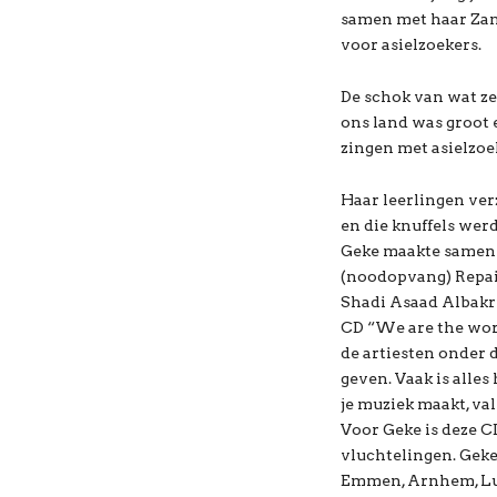
samen met haar Zan
voor asielzoekers.
De schok van wat ze
ons land was groot
zingen met asielzoe
Haar leerlingen ve
en die knuffels wer
Geke maakte samen 
(noodopvang) Repair
Shadi Asaad Albakri
CD “We are the wor
de artiesten onder 
geven. Vaak is alle
je muziek maakt, va
Voor Geke is deze C
vluchtelingen. Geke
Emmen, Arnhem, Lut