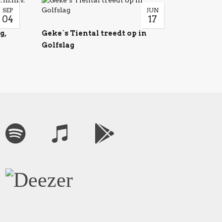
SEP
JUN
04
17
g,
Geke`s Tiental treedt op in
Golfslag