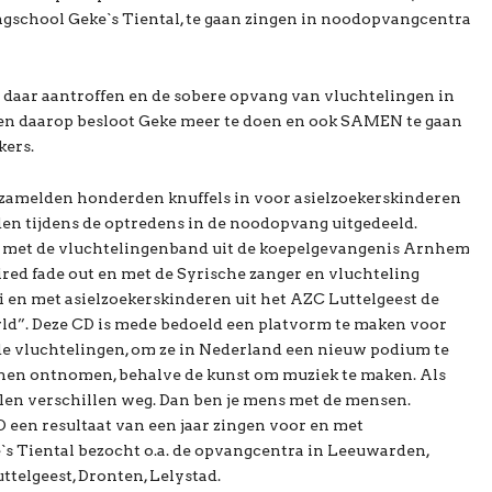
gschool Geke`s Tiental, te gaan zingen in noodopvangcentra
 daar aantroffen en de sobere opvang van vluchtelingen in
 en daarop besloot Geke meer te doen en ook SAMEN te gaan
kers.
rzamelden honderden knuffels in voor asielzoekerskinderen
den tijdens de optredens in de noodopvang uitgedeeld.
met de vluchtelingenband uit de koepelgevangenis Arnhem
ed fade out en met de Syrische zanger en vluchteling
 en met asielzoekerskinderen uit het AZC Luttelgeest de
ld”. Deze CD is mede bedoeld een platvorm te maken voor
de vluchtelingen, om ze in Nederland een nieuw podium te
s hen ontnomen, behalve de kunst om muziek te maken. Als
llen verschillen weg. Dan ben je mens met de mensen.
D een resultaat van een jaar zingen voor en met
`s Tiental bezocht o.a. de opvangcentra in Leeuwarden,
telgeest, Dronten, Lelystad.