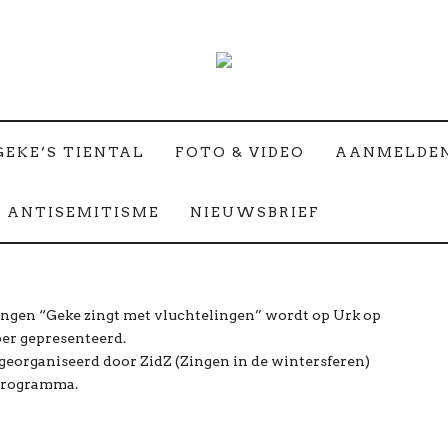
GEKE’S TIENTAL
FOTO & VIDEO
AANMELDE
 ANTISEMITISME
NIEUWSBRIEF
ingen “Geke zingt met vluchtelingen” wordt op Urk op
er gepresenteerd.
eorganiseerd door ZidZ (Zingen in de wintersferen)
programma.