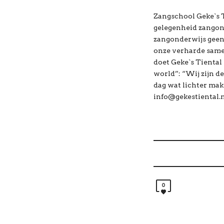
Zangschool Geke`s Ti
gelegenheid zangond
zangonderwijs geen 
onze verharde same
doet Geke`s Tiental
world”: “Wij zijn d
dag wat lichter mak
info@gekestiental.
0