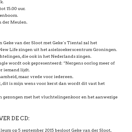
k.
ot 15.00 uur.
elenboom.
n der Meulen.
n Geke van der Sloot met Geke`s Tiental zal het
New Life zingen uit het asielzoekerscentrum Groningen.
htelingen, die ook in het Nederlands zingen.
single wordt ook gepresenteerd: “Nergens oorlog meer of
er iemand lijdt.
aamheid, maar vrede voor iedereen.
nt, dit is mijn wens voor kerst dan wordt dit vast het
en gezongen met het vluchtelingenkoor en het aanwezige
VER DE CD:
bileum op 5 september 2015 besloot Geke van der Sloot,