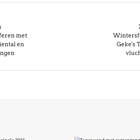
n
feren met
Wintersf
iental en
Geke's T
ingen
vluc