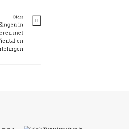
Older
Zingen in
eren met
iental en
htelingen