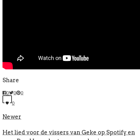
Share
0
0
0
0
Newer
Het lied voor de vissers van Geke op Spotify en