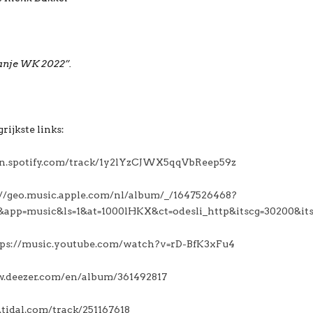
anje WK 2022”.
rijkste links:
en.spotify.com/track/1y2lYzCJWX5qqVbReep59z
://geo.music.apple.com/nl/album/_/1647526468?
&app=music&ls=1&at=1000lHKX&ct=odesli_http&itscg=30200&it
tps://music.youtube.com/watch?v=rD-BfK3xFu4
w.deezer.com/en/album/361492817
n.tidal.com/track/251167618