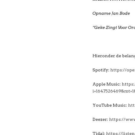
Opname Jan Bode
“Geke Zingt Voor Or
Hieronder de belang
Spotify:
https://op
Apple Music:
https
i=1647526469&mt=1
YouTube Music:
ht
Deezer:
https://ww
Tidal:
https://liste