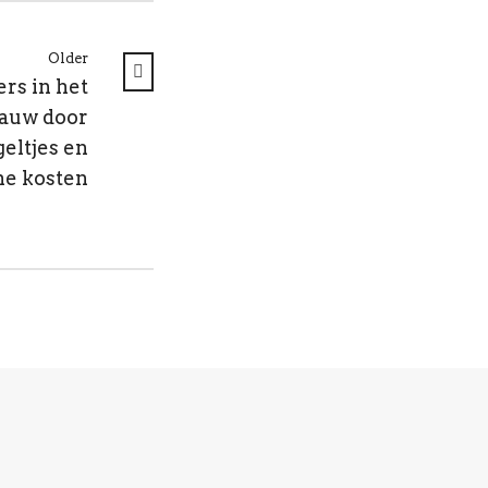
Older
ers in het
auw door
geltjes en
e kosten