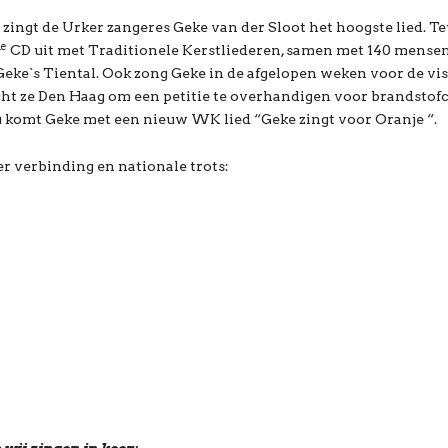
 zingt de Urker zangeres Geke van der Sloot het hoogste lied. T
de
CD uit met Traditionele Kerstliederen, samen met 140 mensen
eke`s Tiental. Ook zong Geke in de afgelopen weken voor de vis
cht ze Den Haag om een petitie te overhandigen voor brandsto
Nu komt Geke met een nieuw WK lied “Geke zingt voor Oranje “.
er verbinding en nationale trots: