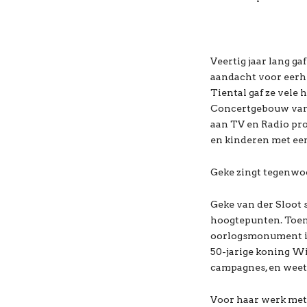
Veertig jaar lang g
aandacht voor eerh
Tiental gaf ze vele 
Concertgebouw van A
aan TV en Radio pr
en kinderen met ee
Geke zingt tegenwoo
Geke van der Sloot 
hoogtepunten. Toen 
oorlogsmonument in1
50-jarige koning Wi
campagnes, en weet 
Voor haar werk met 