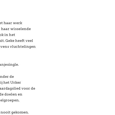
et haar werk
 haar wisselende
ok in het
t. Geke heeft veel
evens vluchtelingen
anjesingle.
onder de
ij het Urker
aardagslied voor de
de doelen en
oelgroepen.
r nooit gekomen.