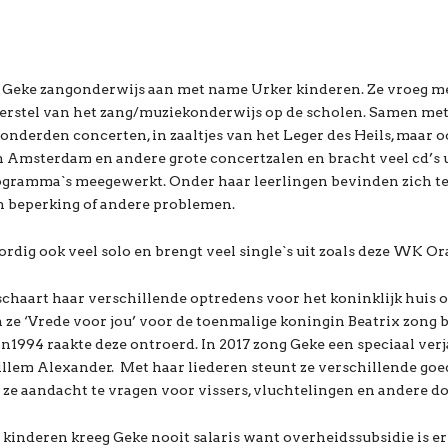
af Geke zangonderwijs aan met name Urker kinderen. Ze vroeg m
erstel van het zang/muziekonderwijs op de scholen. Samen met
honderden concerten, in zaaltjes van het Leger des Heils, maar o
msterdam en andere grote concertzalen en bracht veel cd’s ui
ogramma`s meegewerkt. Onder haar leerlingen bevinden zich t
n beperking of andere problemen.
rdig ook veel solo en brengt veel single`s uit zoals deze WK Or
schaart haar verschillende optredens voor het koninklijk huis 
ze ‘Vrede voor jou’ voor de toenmalige koningin Beatrix zong b
994 raakte deze ontroerd. In 2017 zong Geke een speciaal verj
llem Alexander. Met haar liederen steunt ze verschillende goe
ze aandacht te vragen voor vissers, vluchtelingen en andere d
kinderen kreeg Geke nooit salaris want overheidssubsidie is e