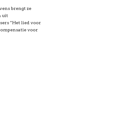
evens brengt ze
 uit
sers ”Het lied voor
fcompensatie voor