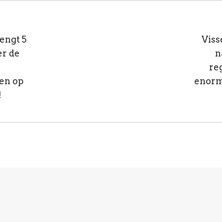
engt 5
Viss
r de
n
re
en op
enorm
!