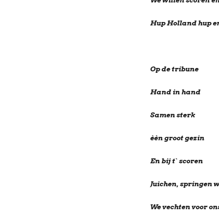
We willen scoren en
Hup Holland hup en
Op de tribune
Hand in hand
Samen sterk
èèn groot gezin
En bij t` scoren
Juichen, springen 
We vechten voor on