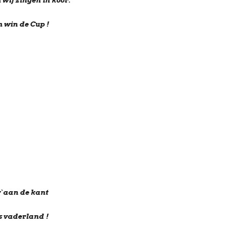
 wij zingen in koor:
 win de Cup !
w`aan de kant
s vaderland !