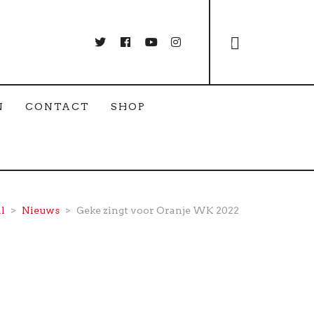
0
N
CONTACT
SHOP
l
>
Nieuws
>
Geke zingt voor Oranje WK 2022