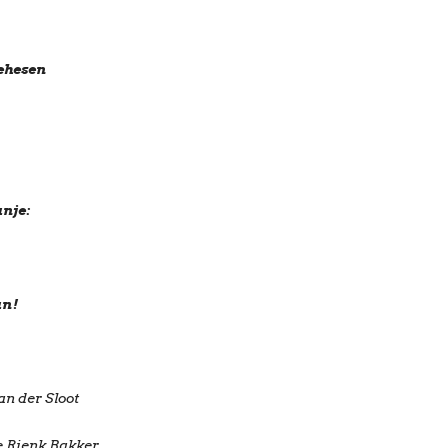
gehesen
nje:
an!
an der Sloot
Rienk Bakker