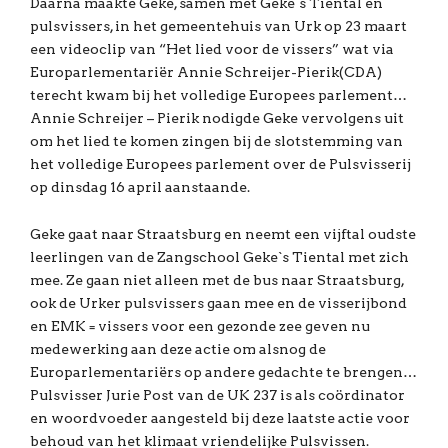
Daarna maakte Geke, samen met Geke`s Tiental en
pulsvissers, in het gemeentehuis van Urk op 23 maart
een videoclip van “Het lied voor de vissers” wat via
Europarlementariër Annie Schreijer-Pierik(CDA)
terecht kwam bij het volledige Europees parlement…
Annie Schreijer – Pierik nodigde Geke vervolgens uit
om het lied te komen zingen bij de slotstemming van
het volledige Europees parlement over de Pulsvisserij
op dinsdag 16 april aanstaande.
Geke gaat naar Straatsburg en neemt een vijftal oudste
leerlingen van de Zangschool Geke`s Tiental met zich
mee. Ze gaan niet alleen met de bus naar Straatsburg,
ook de Urker pulsvissers gaan mee en de visserijbond
en EMK = vissers voor een gezonde zee geven nu
medewerking aan deze actie om alsnog de
Europarlementariërs op andere gedachte te brengen…
Pulsvisser Jurie Post van de UK 237 is als coördinator
en woordvoeder aangesteld bij deze laatste actie voor
behoud van het klimaat vriendelijke Pulsvissen.