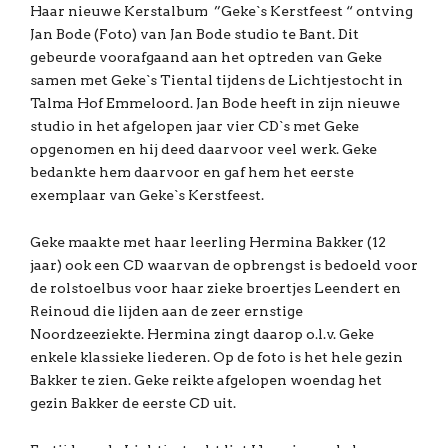
Haar nieuwe Kerstalbum ”Geke`s Kerstfeest “ ontving
Jan Bode (Foto) van Jan Bode studio te Bant. Dit
gebeurde voorafgaand aan het optreden van Geke
samen met Geke`s Tiental tijdens de Lichtjestocht in
Talma Hof Emmeloord. Jan Bode heeft in zijn nieuwe
studio in het afgelopen jaar vier CD`s met Geke
opgenomen en hij deed daarvoor veel werk. Geke
bedankte hem daarvoor en gaf hem het eerste
exemplaar van Geke`s Kerstfeest.
Geke maakte met haar leerling Hermina Bakker (12
jaar) ook een CD waarvan de opbrengst is bedoeld voor
de rolstoelbus voor haar zieke broertjes Leendert en
Reinoud die lijden aan de zeer ernstige
Noordzeeziekte. Hermina zingt daarop o.l.v. Geke
enkele klassieke liederen. Op de foto is het hele gezin
Bakker te zien. Geke reikte afgelopen woendag het
gezin Bakker de eerste CD uit.