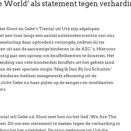
World’ als statement tegen verhardi
er Sloot en Geke’s Tiental uit Urk zijn afgelopen
t een tour langs een aantal asielzoekerscentra van ons
gezelschap daar optredens verzorgde, reikten zij ter
ten uit aan de aanwezige kinderen in de AZC ‘s. Hiervoor
vorig jaar een oproep om knuffelbeesten te doneren. Het
zending van vele honderden knuffels uit het gehele land.
n de zeer speciale single ‘Mag Ik Dan Bij Jou Schuilen’
 kinderen hebben meegewerkt afkomstig uit de
, richt Geke nu haar pijlen op de zangers en muzikanten
rs.
tal wil Geke v.d. Sloot met hen nu het lied ‘We Are The
n. Dit om een statement te maken tegen de verharding in
king tot het asieldebat. De zang-pedagoge uit Urk die