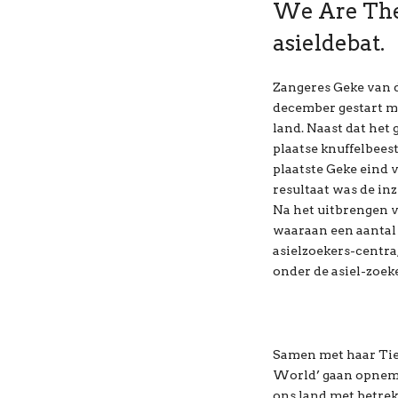
We Are The 
asieldebat.
Zangeres Geke van d
december gestart me
land. Naast dat het 
plaatse knuffelbees
plaatste Geke eind 
resultaat was de in
Na het uitbrengen va
waaraan een aantal
asielzoekers-centra
onder de asiel-zoeke
Samen met haar Tien
World’ gaan opneme
ons land met betrek