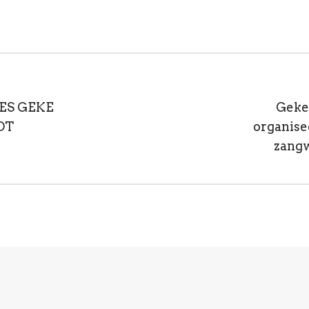
ES GEKE
Geke'
OT
organisee
zang