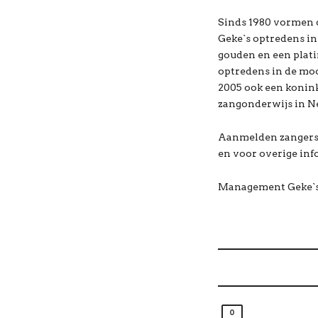
Sinds 1980 vormen d
Geke`s optredens in
gouden en een plat
optredens in de moo
2005 ook een konink
zangonderwijs in N
Aanmelden zangers 
en voor overige info
Management Geke`s 
0