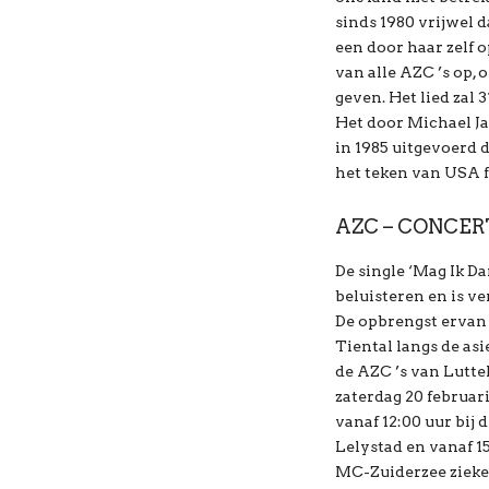
sinds 1980 vrijwel d
een door haar zelf 
van alle AZC ’s op,
geven. Het lied zal
Het door Michael J
in 1985 uitgevoerd d
het teken van USA fo
AZC – CONCER
De single ‘Mag Ik Da
beluisteren en is v
De opbrengst ervan 
Tiental langs de asi
de AZC ’s van Lutt
zaterdag 20 februari
vanaf 12:00 uur bij
Lelystad en vanaf 1
MC-Zuiderzee zieke