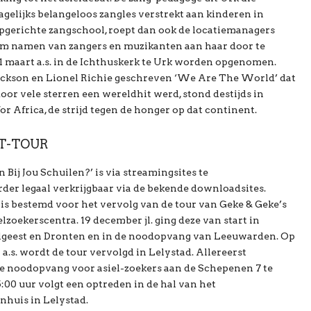
agelijks belangeloos zangles verstrekt aan kinderen in
opgerichte zangschool, roept dan ook de locatiemanagers
 om namen van zangers en muzikanten aan haar door te
 31 maart a.s. in de Ichthuskerk te Urk worden opgenomen.
ackson en Lionel Richie geschreven ‘We Are The World’ dat
oor vele sterren een wereldhit werd, stond destijds in
r Africa, de strijd tegen de honger op dat continent.
T-TOUR
n Bij Jou Schuilen?’ is via streamingsites te
erder legaal verkrijgbaar via de bekende downloadsites.
is bestemd voor het vervolg van de tour van Geke & Geke’s
elzoekerscentra. 19 december jl. ging deze van start in
elgeest en Dronten en in de noodopvang van Leeuwarden. Op
 a.s. wordt de tour vervolgd in Lelystad. Allereerst
 de noodopvang voor asiel-zoekers aan de Schepenen 7 te
5:00 uur volgt een optreden in de hal van het
nhuis in Lelystad.