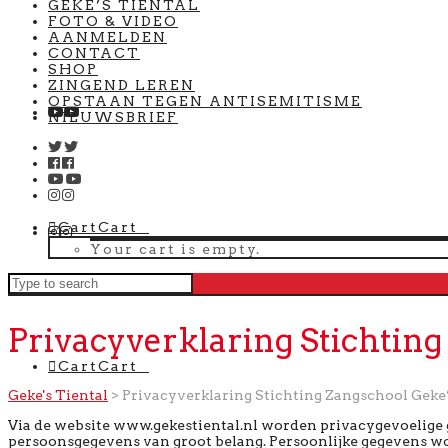
GEKE’S TIENTAL
FOTO & VIDEO
AANMELDEN
CONTACT
SHOP
ZINGEND LEREN
OPSTAAN TEGEN ANTISEMITISME
NIEUWSBRIEF
Cart
Cart
0
Your cart is empty.
Privacyverklaring Stichting
Cart
Cart
0
Geke's Tiental
>
Privacyverklaring Stichting Zangschool Geke’
Via de website www.gekestiental.nl worden privacygevoelige
persoonsgegevens van groot belang. Persoonlijke gegevens wo