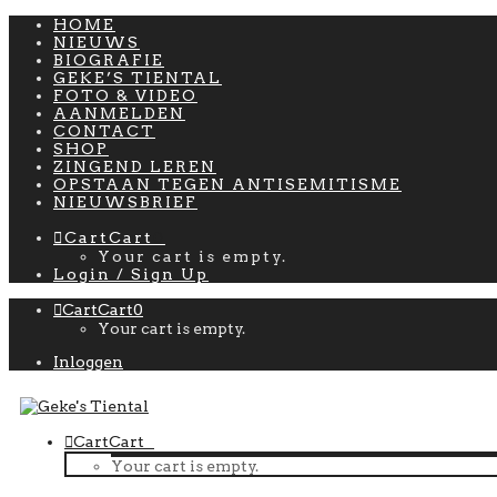
HOME
NIEUWS
BIOGRAFIE
GEKE’S TIENTAL
FOTO & VIDEO
AANMELDEN
CONTACT
SHOP
ZINGEND LEREN
OPSTAAN TEGEN ANTISEMITISME
NIEUWSBRIEF
Cart
Cart
0
Your cart is empty.
Login / Sign Up
Cart
Cart
0
Your cart is empty.
Inloggen
Cart
Cart
0
Your cart is empty.