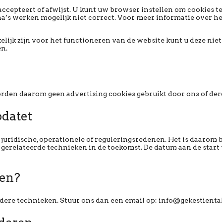
accepteert of afwijst. U kunt uw browser instellen om cookies te
na’s werken mogelijk niet correct. Voor meer informatie over 
elijk zijn voor het functioneren van de website kunt u deze nie
en.
rden daarom geen advertising cookies gebruikt door ons of der
pdatet
uridische, operationele of reguleringsredenen. Het is daarom b
n gerelateerde technieken in de toekomst. De datum aan de star
gen?
ndere technieken. Stuur ons dan een email op: info@gekestiental