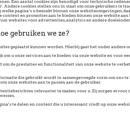
denen. Een aantal cookies zijn benodigd voor technische redene
s’. Andere cookies stellen ons in staat om onze gebruikers te tr
bij welke pagina’s u bezoekt binnen onze websiteomgevingen, d
ontent en promoties aan te bieden binnen onze website aan kla
un websites voor advertenties, analytics en andere doeleinden.
hoe gebruiken we ze?
ebsites geplaatst kunnen worden. Hierbij gaat het onder andere 
jk om u onze services aan te bieden via onze website en voor een
 om de prestaties en functionaliteit van onze website te verbete
nformatie die gebruikt wordt in samengevoegde vorm om ons te 
 om onze websites aan te passen aan de gebruiker.
tieberichten relevanter te maken voor u. Zij zorgen ervoor dat 
resses.
na’s te delen en content die u interessant vindt op onze websi