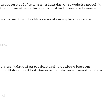
 accepteren of af te wijzen, u kunt dan onze website mogelijk
het weigeren of accepteren van cookies binnen uw browser
t weigeren. U kunt ze blokkeren of verwijderen door uw
den.
elangrijk dat u af en toe deze pagina opnieuw leest om
t van dit document laat zien wanneer de meest recente update
.nl