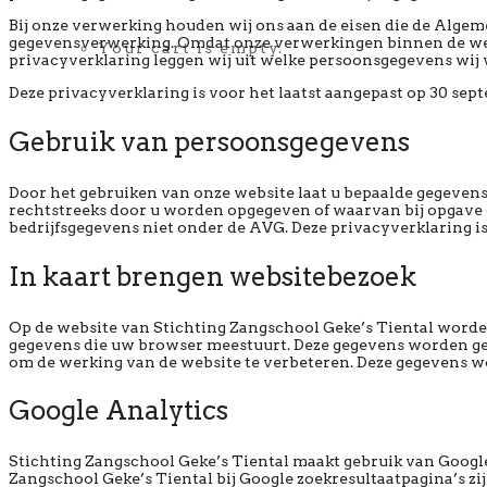
Bij onze verwerking houden wij ons aan de eisen die de Alge
gegevensverwerking. Omdat onze verwerkingen binnen de wettel
Your cart is empty.
privacyverklaring leggen wij uit welke persoonsgegevens wij 
Deze privacyverklaring is voor het laatst aangepast op 30 sep
Gebruik van persoonsgegevens
Door het gebruiken van onze website laat u bepaalde gegevens
rechtstreeks door u worden opgegeven of waarvan bij opgave du
bedrijfsgegevens niet onder de AVG. Deze privacyverklaring is
In kaart brengen websitebezoek
Op de website van Stichting Zangschool Geke’s Tiental word
gegevens die uw browser meestuurt. Deze gegevens worden gebr
om de werking van de website te verbeteren. Deze gegevens w
Google Analytics
Stichting Zangschool Geke’s Tiental maakt gebruik van Google
Zangschool Geke’s Tiental bij Google zoekresultaatpagina’s zi