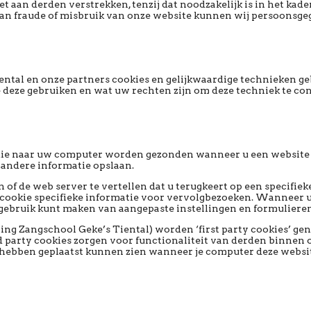
aan derden verstrekken, tenzij dat noodzakelijk is in het kade
n van fraude of misbruik van onze website kunnen wij persoonsg
Tiental en onze partners cookies en gelijkwaardige technieken 
e deze gebruiken en wat uw rechten zijn om deze techniek te co
at die naar uw computer worden gezonden wanneer u een website
andere informatie opslaan.
 of de web server te vertellen dat u terugkeert op een specifie
 cookie specifieke informatie voor vervolgbezoeken. Wanneer u
gebruik kunt maken van aangepaste instellingen en formulieren
ting Zangschool Geke’s Tiental) worden ‘first party cookies’ ge
 party cookies zorgen voor functionaliteit van derden binnen o
es hebben geplaatst kunnen zien wanneer je computer deze websit