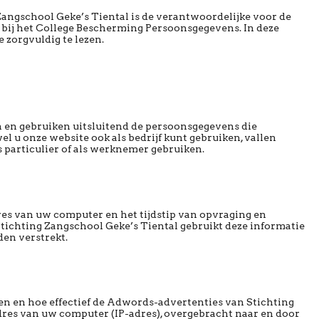
angschool Geke’s Tiental is de verantwoordelijke voor de
 bij het College Bescherming Persoonsgegevens. In deze
 zorgvuldig te lezen.
n en gebruiken uitsluitend de persoonsgegevens die
l u onze website ook als bedrijf kunt gebruiken, vallen
s particulier of als werknemer gebruiken.
es van uw computer en het tijdstip van opvraging en
tichting Zangschool Geke’s Tiental gebruikt deze informatie
en verstrekt.
en en hoe effectief de Adwords-advertenties van Stichting
adres van uw computer (IP-adres), overgebracht naar en door