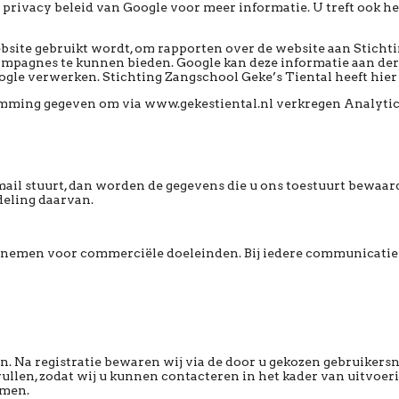
 privacy beleid van Google voor meer informatie. U treft ook h
ebsite gebruikt wordt, om rapporten over de website aan Sticht
campagnes te kunnen bieden. Google kan deze informatie aan de
ogle verwerken. Stichting Zangschool Geke’s Tiental heeft hier
emming gegeven om via www.gekestiental.nl verkregen Analytic
-mail stuurt, dan worden de gegevens die u ons toestuurt bewaar
deling daarvan.
 opnemen voor commerciële doeleinden. Bij iedere communicati
ren. Na registratie bewaren wij via de door u gekozen gebruik
 vullen, zodat wij u kunnen contacteren in het kader van uitvoe
omen.