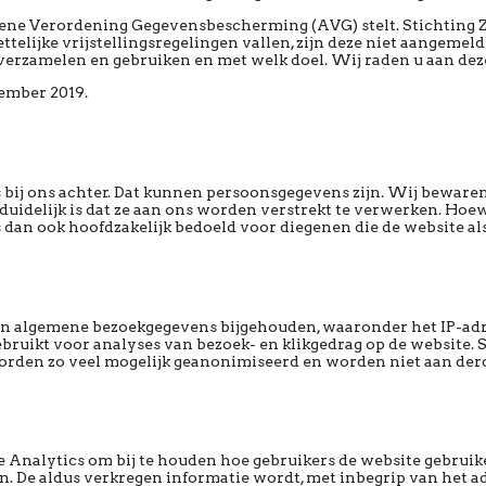
mene Verordening Gegevensbescherming (AVG) stelt. Stichting Z
ijke vrijstellingsregelingen vallen, zijn deze niet aangemeld
verzamelen en gebruiken en met welk doel. Wij raden u aan deze
tember 2019.
 bij ons achter. Dat kunnen persoonsgegevens zijn. Wij beware
idelijk is dat ze aan ons worden verstrekt te verwerken. Hoewe
 dan ook hoofdzakelijk bedoeld voor diegenen die de website al
en algemene bezoekgegevens bijgehouden, waaronder het IP-adr
uikt voor analyses van bezoek- en klikgedrag op de website. S
orden zo veel mogelijk geanonimiseerd en worden niet aan derd
 Analytics om bij te houden hoe gebruikers de website gebruik
jn. De aldus verkregen informatie wordt, met inbegrip van het 