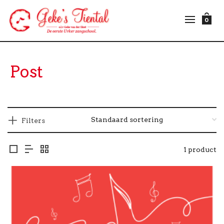
0
Post
Filters
1 product